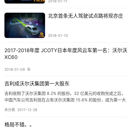
2018-01-11
料
北京首条无人驾驶试点路将现亦庄
装
备
2018-01-10
2017-2018年度 JCOTY日本年度风云车第一名：沃尔沃
XC60
2018-01-09
车
吉利成沃尔沃集团第一大股东
吉利收购了沃尔沃集团 8.2% 的股份。32 亿美元的收购完成之后，
中国汽车公司吉利现在占有沃尔沃集团 15.6% 的股份，成为第一大
股东。2010 年，吉利用 18 亿美元收购了沃尔沃集团旗下的沃尔沃
未分类
2017-12-28
汽车，沃尔沃汽车的主要业务是乘用车，而沃尔沃集团虽然名字相
同，但主要业务是货车等商用车。 中国在严控海外投资，但今年吉
格局不错。。
利收购了一家英国汽车品牌莲花的 51% …