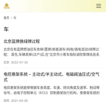
首页
车
车
北京蓝牌换绿牌过程
北京在有蓝牌燃油旧车卖掉(置换)新能源车(纯电/插电混动)绿牌过
程： 首先,车辆卖掉(过户)后,在“北京市小客车指标调控管理信息系
统 https://xkczb.jtw.beijing.gov.cn”登陆(注册),简单填写表格腾出
北京
2022-07-20
指标(无需审核,提交即出)。 然后就可以上“交管12123”APP直接选牌
了,直接就是绿牌,不需要转换步骤。选完就可以去车管所上牌…
电控悬架系统 – 主动式/半主动式、电磁阀油压式/空气
式
电控悬架系统能够根据车身高度、车速、转向角度及速率、制动等
信号，由电子控制单元（ECU）控制悬架执行机构，使悬架系统的
刚度、减振器的阻尼力及车身高度等参数得以改变，从而使汽车具
百科
2021-09-28
有良好的乘坐舒适性、操纵稳定性以及通过性(不同信号条件及调节