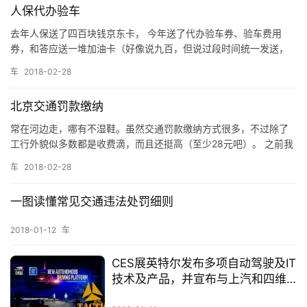
人保代办验车
T
去年人保送了四百块钱京东卡， 今年送了代办验车券、验车费用
K
券，和答应送一堆加油卡（好像说九百，但说过段时间统一发送，
淘
还没收到）。 就尝试了一下这个代办验车。 在微信公众号领取后直
宝
车
2018-02-28
接在领取界面拨打了人保预约，问了券号和一些信息，就约定了时
店
间。然后收到短信告诉流程和司机电话。然后到时间接到司机电
北京交通罚款缴纳
话，约好时间地点，带上“交强险打印件（因为现在是电子保单，需
要自己下…
T
常在河边走，哪有不湿鞋。虽然交通罚款缴纳方式很多，不过除了
K
工行外貌似多数都是收费滴，而且还挺高（至少28元吧）。 之前我
微
一直在工行网银交（懒得去柜台、ATM什么的。。）不过因为win10
登录
注册
车
2018-02-28
与工行的系列U盾驱动不兼容，加上现在普遍“快捷支付”所以已不用
店
工行U盾很多年。。那么还有哪些免费途径呢？ 1、之前我用过“北京
一图读懂常见交通违法处罚细则
交警”APP，不过2018年2月份缴纳的时候发现…
专
题
2018-01-12
车
CES展英特尔发布多项自动驾驶及IT
装
技术及产品，并宣布与上汽和四维
备
图新合作
资