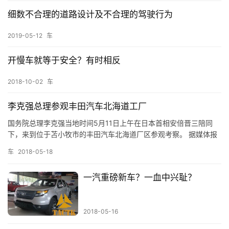
参数视具体情况)。电控悬架系统的最大优点就是它能使悬架随不同
细数不合理的道路设计及不合理的驾驶行为
的路况和行驶状态做出不同的反应。 电子控制悬架系统的基本目的
是通…
2019-05-12
车
开慢车就等于安全？有时相反
2018-10-02
车
李克强总理参观丰田汽车北海道工厂
国务院总理李克强当地时间5月11日上午在日本首相安倍晋三陪同
下，来到位于苫小牧市的丰田汽车北海道厂区参观考察。 据媒体报
道，丰田汽车特意将“最尖端”的汽车技术运到这一零部件厂展示给李
首
车
2018-05-18
总理，主要报道的技术有三个：多功能出行平台、自动驾驶、氢燃
页
料电池车。网上同时还有一些说法，指丰田还拥有固态电池技术的
一汽重磅新车？一血中兴耻？
纯电动车，以及加满油续航里程可达1000公里的汽车等。 在此我…
战
术
2018-05-16
客