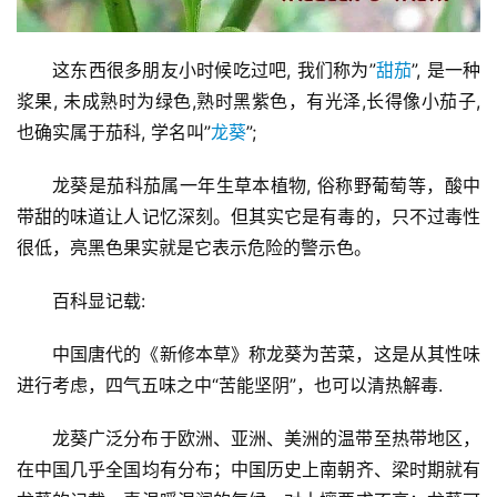
这东西很多朋友小时候吃过吧, 我们称为”
甜茄
”, 
是一种
浆果, 未成熟时为绿色,熟时黑紫色，有光泽,
长得像小茄子,
也确实属于茄科, 学名叫”
龙葵
”;
龙葵是茄科茄属一年生草本植物, 俗称野葡萄等，酸中
带甜的味道让人记忆深刻。但其实它是有毒的，只不过毒性
很低，亮黑色果实就是它表示危险的警示色。
百科显记载:
中国唐代的《新修本草》称龙葵为苦菜，这是从其性味
进行考虑，四气五味之中“苦能坚阴”，也可以清热解毒.
龙葵广泛分布于欧洲、亚洲、美洲的温带至热带地区，
在中国几乎全国均有分布；中国历史上南朝齐、梁时期就有