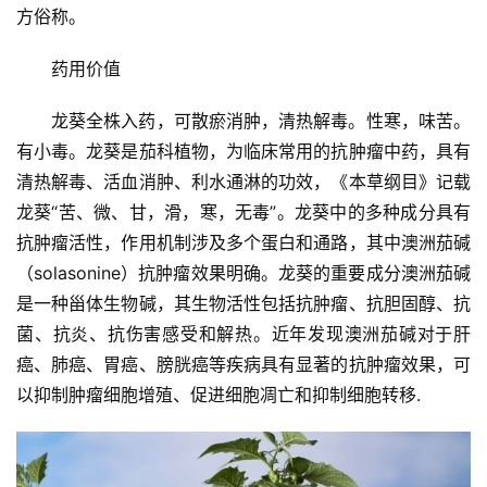
方俗称。
T
K
药用价值
淘
宝
龙葵全株入药，可散瘀消肿，清热解毒。性寒，味苦。
店
有小毒。龙葵是茄科植物，为临床常用的抗肿瘤中药，具有
清热解毒、活血消肿、利水通淋的功效，《本草纲目》记载
T
龙葵“苦、微、甘，滑，寒，无毒”。龙葵中的多种成分具有
K
抗肿瘤活性，作用机制涉及多个蛋白和通路，其中澳洲茄碱
微
登录
注册
店
（solasonine）抗肿瘤效果明确。龙葵的重要成分澳洲茄碱
是一种甾体生物碱，其生物活性包括抗肿瘤、抗胆固醇、抗
专
菌、抗炎、抗伤害感受和解热。近年发现澳洲茄碱对于肝
题
癌、肺癌、胃癌、膀胱癌等疾病具有显著的抗肿瘤效果，可
以抑制肿瘤细胞增殖、促进细胞凋亡和抑制细胞转移.
装
备
资