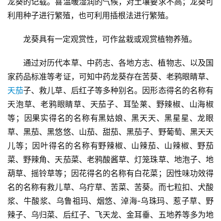
龙葵的记载。喜温暖湿润的气候，对土壤要求不高；龙葵可
利用种子进行繁殖，也可利用插根法进行繁殖。 
龙葵具有一定观赏性，可作盆栽或观赏植物养殖。
通过对历代本草、中药志、各地方志、植物志、以及国
家药品标准等考证，可知中药龙葵存在苦葵、老鸦眼睛草、
天茄
子、救儿草、后红子等多种别名。因形态得名的名称有
天泡草、老鸦眼睛草、天茄子、耳坠莱、野辣椒、山海椒
等；因果实得名的名称有黑姑娘、黑天天、黑星星、龙眼
草、黑茄、黑悠悠、山茄、甜茄、黑茄子、野葡萄、黑天天
首
儿等；因叶得名的名称有野辣椒、山辣茄、山辣椒、野茄
页
菜、野辣角、天茄菜、老鸦酸酱草、灯笼珠草、地泡子、地
葫草、摇铃草等；因花得名的名称有白花菜；因性味功效得
战
名的名称有救儿草、乌疔草、苦菜、苦葵。而七粒扣、犬酸
术
浆、牛酸浆、乌鲁祖玛、烟悠、淖海-乌珠玛、惹子草、野
客
辣子、乌归菜、后红子、飞天龙、金耳垂、五地养等多为地