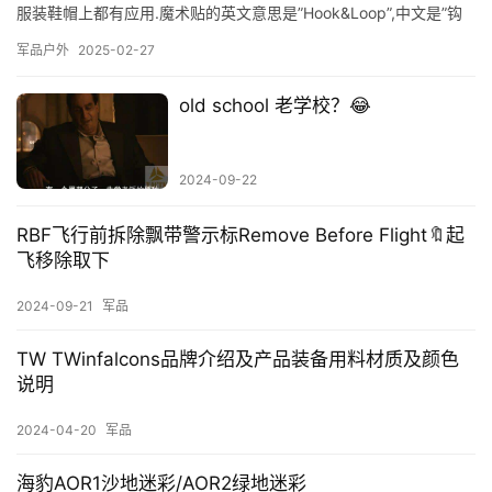
服装鞋帽上都有应用.魔术贴的英文意思是”Hook&Loop”,中文是”钩
和毛”,我一直写作”钩”,但淘宝平台却推送一个热搜词”勾毛一体”,给我
军品户外
2025-02-27
整不会了,不应该是”钩毛”…
old school 老学校？😂
2024-09-22
RBF飞行前拆除飘带警示标Remove Before Flight🔖起
飞移除取下
2024-09-21
军品
TW TWinfalcons品牌介绍及产品装备用料材质及颜色
说明
2024-04-20
军品
首
海豹AOR1沙地迷彩/AOR2绿地迷彩
页