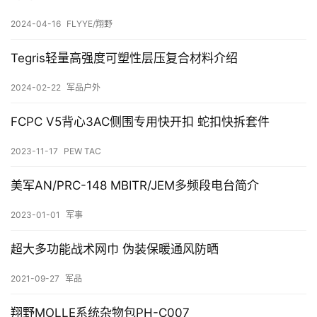
2024-04-16
FLYYE/翔野
战
术
Tegris轻量高强度可塑性层压复合材料介绍
客
2024-02-22
军品户外
T
FCPC V5背心3AC侧围专用快开扣 蛇扣快拆套件
K
淘
2023-11-17
PEW TAC
宝
店
美军AN/PRC-148 MBITR/JEM多频段电台简介
2023-01-01
军事
T
K
超大多功能战术网巾 伪装保暖通风防晒
微
登录
注册
店
2021-09-27
军品
专
翔野MOLLE系统杂物包PH-C007