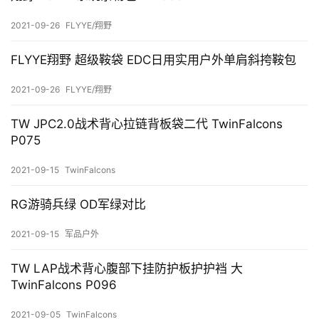
题
2021-09-26
FLYYE/翔野
装
FLYYE翔野 超级鞍袋 EDC日用实用户外单肩斜挎鞍包
备
资
2021-09-26
FLYYE/翔野
料
TW JPC2.0战术背心拉链背板袋二代 TwinFalcons
装
P075
备
2021-09-15
TwinFalcons
RG游骑兵绿 OD军绿对比
2021-09-15
军品户外
TW LAP战术背心腹部下挂防护板护护裆 大
TwinFalcons P096
2021-09-05
TwinFalcons