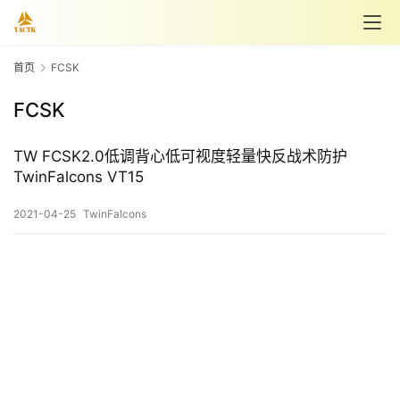
首页
FCSK
首
FCSK
页
TW FCSK2.0低调背心低可视度轻量快反战术防护
战
TwinFalcons VT15
术
客
2021-04-25
TwinFalcons
T
K
淘
宝
店
T