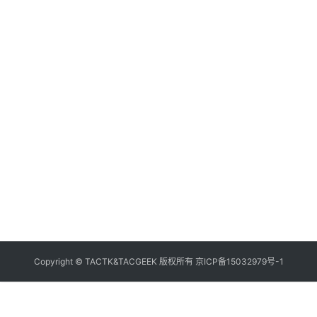
K
微
登录
注册
店
专
题
装
备
资
料
装
备
Copyright © TACTK&TACGEEK 版权所有
京ICP备15032979号-1