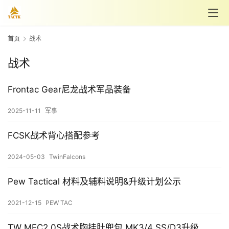
首页
战术
战术
Frontac Gear尼龙战术军品装备
首
2025-11-11
军事
页
FCSK战术背心搭配参考
战
2024-05-03
TwinFalcons
术
客
Pew Tactical 材料及辅料说明&升级计划公示
T
2021-12-15
PEW TAC
K
淘
TW MFC2.0S战术胸挂肚兜包 MK3/4 SS/D3升级