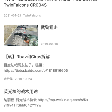
宝
TwinFalcons CR004S
店
2021-04-21
TwinFalcons
T
武警狙击
K
微
登录
注册
店
2019-06-16
专
【转】Rbav和Ciras拆解
题
百度贴吧网友帖子，链接：
https://tieba.baidu.com/p/1818916605
装
未分类
2018-10-24
备
资
荧光棒的战术用途
料
纳丽德-弱光战术协会 https://mp.weixin.qq.com/s/Kx-
yr9y4TifShht042YYYw
装