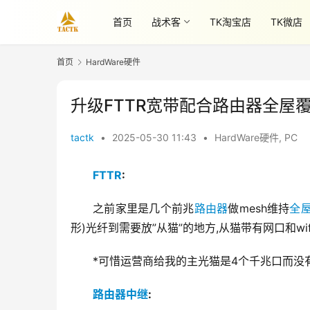
首页
战术客
TK淘宝店
TK微店
首页
HardWare硬件
升级FTTR宽带配合路由器全屋
tactk
•
2025-05-30 11:43
•
HardWare硬件
,
PC
FTTR
:
之前家里是几个前兆
路由器
做mesh维持
全
形)光纤到需要放”从猫”的地方,从猫带有网口和wi
*可惜运营商给我的主光猫是4个千兆口而没有2.
路由器中继
: