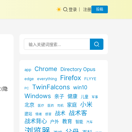
登录
注册
投稿
Chrome
Directory Opus
app
Firefox
edge
everything
FLYYE
TwinFalcons
win10
(隐
PC
Windows
亲子
健康
儿童
军事
小米
北京
家庭
医疗
医药
司机
战术客
战术
建站
情绪
感冒
战术背心
教育
户外
智能
汽车
浏览器
父母