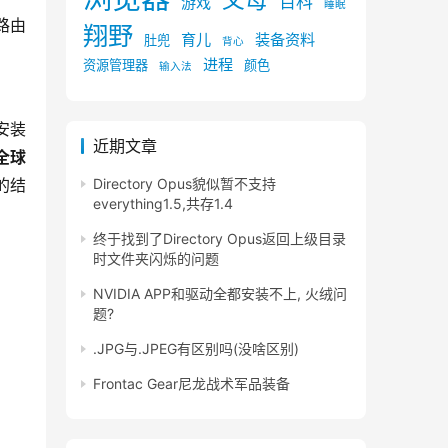
百科
游戏
睡眠
路由
翔野
育儿
装备资料
肚兜
背心
进程
资源管理器
颜色
输入法
安装
近期文章
全球
的结
Directory Opus貌似暂不支持
everything1.5,共存1.4
终于找到了Directory Opus返回上级目录
时文件夹闪烁的问题
NVIDIA APP和驱动全都安装不上, 火绒问
题?
.JPG与.JPEG有区别吗(没啥区别)
Frontac Gear尼龙战术军品装备