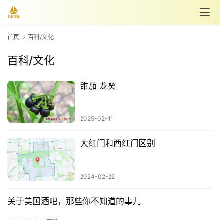
首页
百科/文化
百科/文化
首
页
甜茄 龙葵
战
术
2025-02-11
客
大红门和西红门区别
T
K
淘
2024-02-22
宝
店
关于美国酒吧，那些你不知道的事儿