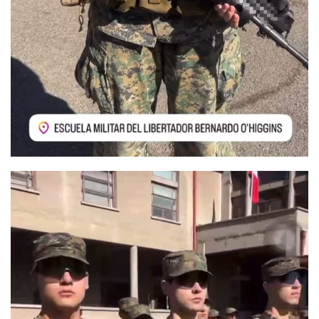
备
资
料
装
备