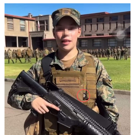
术
客
T
K
淘
宝
店
T
K
微
登录
注册
店
专
题
装