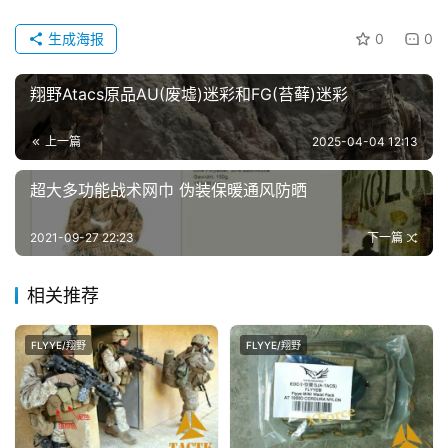
生成海报
0
0
翔野Atacs原品AU(废墟)迷彩和FG(苔藓)迷彩
上一篇
2025-04-04 12:13
超大多功能战术网巾 伪装保暖通风防晒
2021-09-27 22:23
下一篇
相关推荐
FLYYE/翔野
FLYYE/翔野