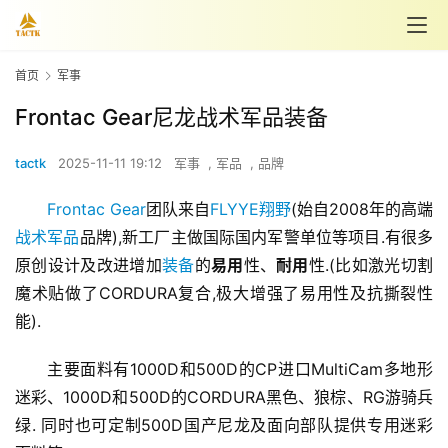
首页
军事
Frontac Gear尼龙战术军品装备
tactk
2025-11-11 19:12
军事
,
军品
,
品牌
Frontac Gear
团队来自
FLYYE
翔野
(始自2008年的高端
战术
军品
品牌),新工厂主做国际国内军警单位等项目.有很多
原创设计及改进增加
装备
的
易用
性、
耐用
性.(比如激光切割
魔术贴做了CORDURA复合,极大增强了易用性及抗撕裂性
能).
主要面料有1000D和500D的CP进口MultiCam多地形
迷彩、1000D和500D的CORDURA黑色、狼棕、RG游骑兵
绿. 同时也可定制500D国产尼龙及面向部队提供专用迷彩