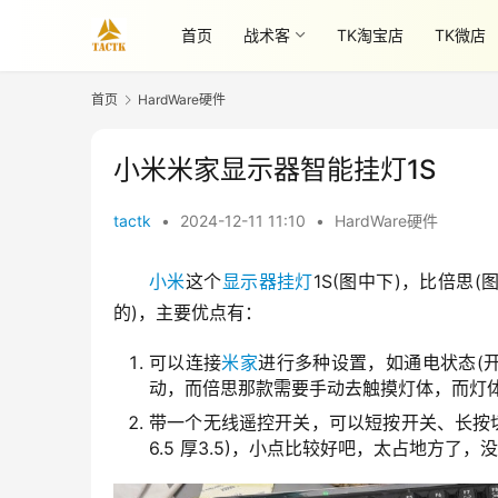
首页
战术客
TK淘宝店
TK微店
首页
HardWare硬件
小米米家显示器智能挂灯1S
tactk
•
2024-12-11 11:10
•
HardWare硬件
小米
这个
显示器挂灯
1S(图中下)，比倍思
的)，主要优点有：
可以连接
米家
进行多种设置，如通电状态(
动，而倍思那款需要手动去触摸灯体，而灯
带一个无线遥控开关，可以短按开关、长按
6.5 厚3.5)，小点比较好吧，太占地方了