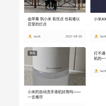
由苹果 到小米 有优点 也有难以
小米A
忍受的烂点
tactk
2021-08-20
tact
打不通
数码
手机
机的一
tact
小米的自动洗手液机好用吗——
一言难尽