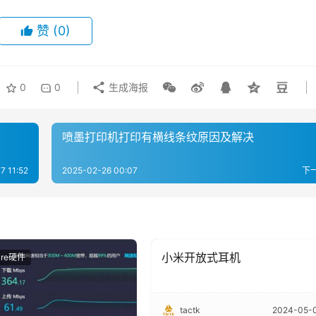
赞
(0)
0
0
生成海报
喷墨打印机打印有横线条纹原因及解决
7 11:52
2025-02-26 00:07
下
小米开放式耳机
are硬件
HardWare硬件
tactk
2024-05-