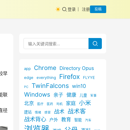
登录
注册
投稿
Chrome
Directory Opus
app
较早
Firefox
edge
everything
FLYYE
TwinFalcons
win10
PC
Windows
能联
亲子
健康
儿童
军事
小米
北京
家庭
医疗
医药
司机
直径
战术客
战术
建站
情绪
感冒
战术背心
教育
户外
智能
汽车
浏览器
父母