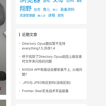
百科
游戏
睡眠
翔野
育儿
装备资料
肚兜
背心
进程
资源管理器
颜色
输入法
近期文章
Directory Opus貌似暂不支持
everything1.5,共存1.4
终于找到了Directory Opus返回上级目录
时文件夹闪烁的问题
NVIDIA APP和驱动全都安装不上, 火绒问
题?
.JPG与.JPEG有区别吗(没啥区别)
Frontac Gear尼龙战术军品装备